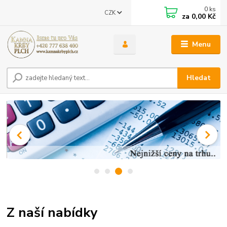
0
ks
CZK
za
0,00 Kč
Menu
Hledat
Z naší nabídky