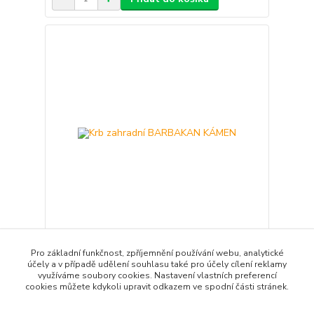
Krb zahradní BARBAKAN KÁMEN
Pro základní funkčnost, zpříjemnění používání webu, analytické
20 200 Kč
účely a v případě udělení souhlasu také pro účely cílení reklamy
/
ks
Skladem
využíváme soubory cookies. Nastavení vlastních preferencí
16 694 Kč
bez DPH
cookies můžete kdykoli upravit odkazem ve spodní části stránek.
Přidat do košíku