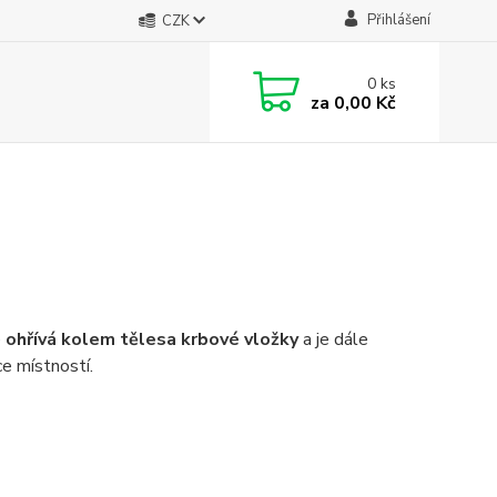
Přihlášení
CZK
0
ks
za
0,00 Kč
e
ohřívá kolem tělesa krbové vložky
a je dále
e místností.