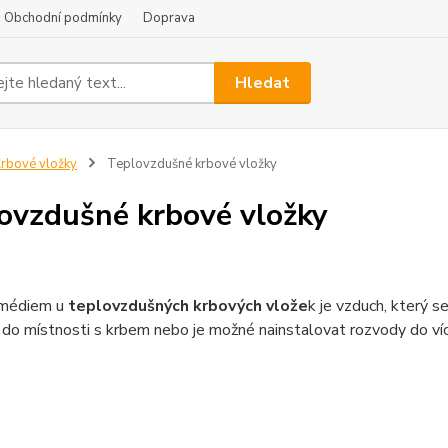
Obchodní podmínky
Doprava
Hledat
rbové vložky
Teplovzdušné krbové vložky
ovzdušné krbové vložky
médiem u
teplovzdušných krbových vlože
k je vzduch, který s
do místnosti s krbem nebo je možné nainstalovat rozvody do víc