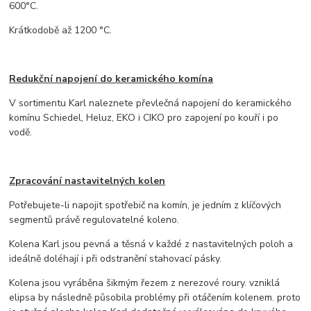
600°C.
Krátkodobě až 1200 °C.
Redukční napojení do keramického komína
V sortimentu Karl naleznete převlečná napojení do keramického
komínu Schiedel, Heluz, EKO i CIKO pro zapojení po kouří i po
vodě.
Zpracování nastavitelných kolen
Potřebujete-li napojit spotřebič na komín, je jedním z klíčových
segmentů právě regulovatelné koleno.
Kolena Karl jsou pevná a těsná v každé z nastavitelných poloh a
ideálně doléhají i při odstranění stahovací pásky.
Kolena jsou vyráběna šikmým řezem z nerezové roury. vzniklá
elipsa by následně působila problémy při otáčením kolenem. proto