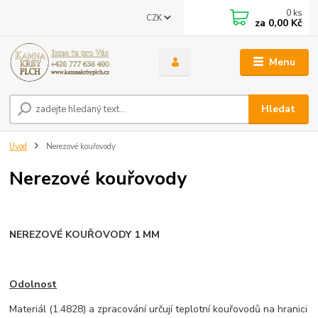
0
ks
CZK
za
0,00 Kč
Menu
Hledat
Úvod
Nerezové kouřovody
Nerezové kouřovody
NEREZOVÉ KOUŘOVODY 1 MM
Odolnost
Materiál (1.4828) a zpracování určují teplotní kouřovodů na hranici