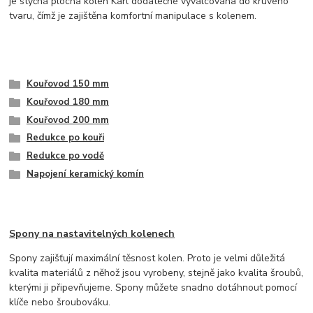
je styčná plocha kolen Karl dodatečné vyválcována do kruvého
tvaru, čímž je zajištěna komfortní manipulace s kolenem.
Kouřovod 150 mm
Kouřovod 180 mm
Kouřovod 200 mm
Redukce po kouři
Redukce po vodě
Napojení keramický komín
Spony na nastavitelných kolenech
Spony zajišťují maximální těsnost kolen. Proto je velmi důležitá
kvalita materiálů z něhož jsou vyrobeny, stejně jako kvalita šroubů,
kterými ji připevňujeme. Spony můžete snadno dotáhnout pomocí
klíče nebo šroubováku.