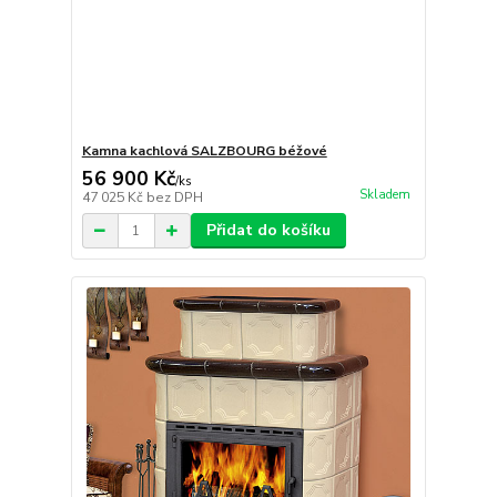
Kamna kachlová SALZBOURG béžové
56 900 Kč
/
ks
Skladem
47 025 Kč
bez DPH
Přidat do košíku