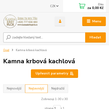
0
ks
CZK
za
0,00 Kč
Menu
Hledat
Úvod
Kamna krbová kachlová
Kamna krbová kachlová
Upřesnit parametry
Nejnovější
Nejlevnější
Nejdražší
Zobrazuji 1-30 z 30
strana
z 1