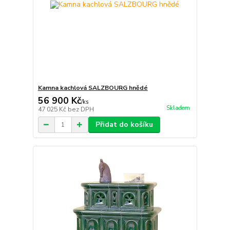
Kamna kachlová SALZBOURG hnědé
56 900 Kč
/
ks
Skladem
47 025 Kč
bez DPH
Přidat do košíku