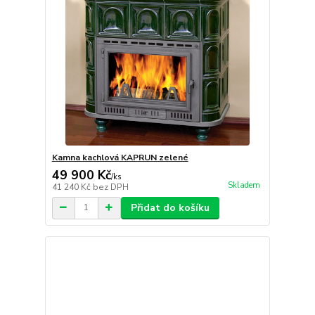
Kamna kachlová KAPRUN zelené
49 900 Kč
/
ks
Skladem
41 240 Kč
bez DPH
Přidat do košíku