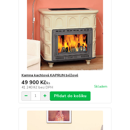
Kamna kachlová KAPRUN béžové
49 900 Kč
/
ks
Skladem
41 240 Kč
bez DPH
Přidat do košíku