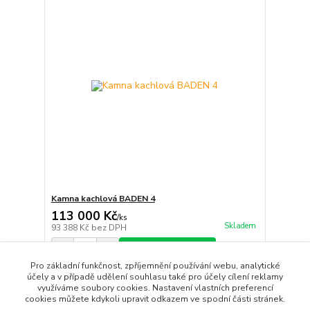
Kamna kachlová BADEN 4
113 000 Kč
/
ks
Skladem
93 388 Kč
bez DPH
Přidat do košíku
Pro základní funkčnost, zpříjemnění používání webu, analytické
účely a v případě udělení souhlasu také pro účely cílení reklamy
využíváme soubory cookies. Nastavení vlastních preferencí
strana
z 1
cookies můžete kdykoli upravit odkazem ve spodní části stránek.