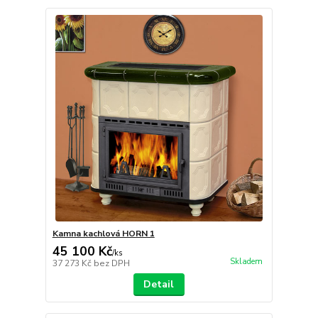
Kamna kachlová HORN 1
45 100 Kč
/
ks
Skladem
37 273 Kč
bez DPH
Detail