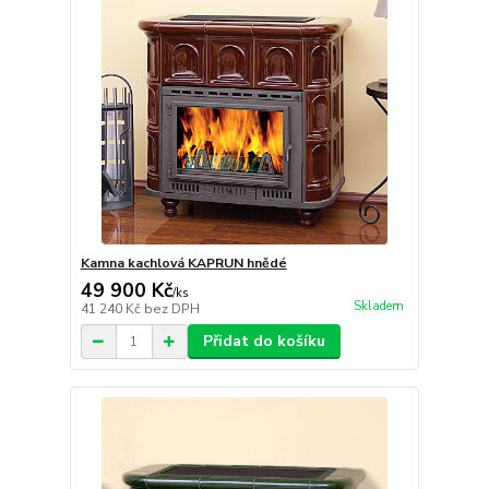
Kamna kachlová KAPRUN hnědé
49 900 Kč
/
ks
Skladem
41 240 Kč
bez DPH
Přidat do košíku