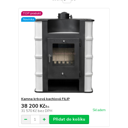
TOP produkt
Novinka
Kamna krbová kachlová FILIP
38 200 Kč
/
ks
Skladem
31 570 Kč
bez DPH
Přidat do košíku