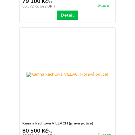
79 100 Kč
/
ks
Skladem
65 372 Kč
bez DPH
Detail
Kamna kachlová VILLACH (pravá police)
80 500 Kč
/
ks