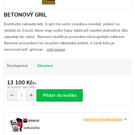
BETONOVÝ GRIL
Komfortní zahradní krb, či gril má velmi snadnou montáž, jelikož se
skládá ze 3 kusů, které mají vodící čepy, takže při stavění jednotlivé díly
zapadají do sebe. Barevný nástřik je proveden ekologickým nátěrem.
Barevné provedení lze na přání zákazníka změnit. V ceně krbu je
nerezový rošt, grilovac...
celý popis
Dostupnost
Skladem
13 100 Kč
/
ks
10 826 Kč
bez DPH
Přidat do košíku
Splátková kalkulačka