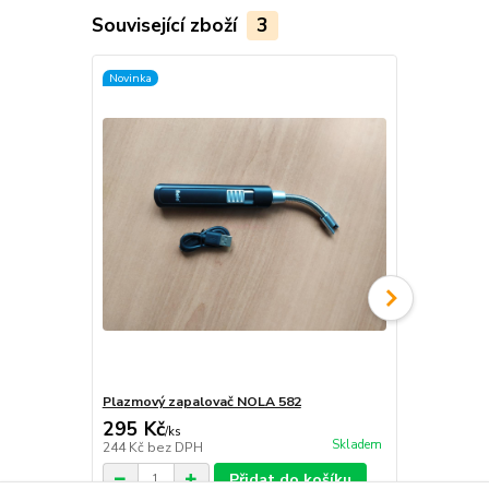
Související zboží
3
Novinka
Plazmový zapalovač NOLA 582
Litinový ro
295 Kč
1 450 Kč
/
ks
Skladem
244 Kč
bez DPH
1 198 Kč
bez
Přidat do košíku