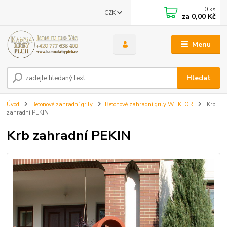
0
ks
CZK
za
0,00 Kč
Menu
Hledat
Úvod
Betonové zahradní grily
Betonové zahradní grily WEKTOR
Krb
zahradní PEKIN
Krb zahradní PEKIN