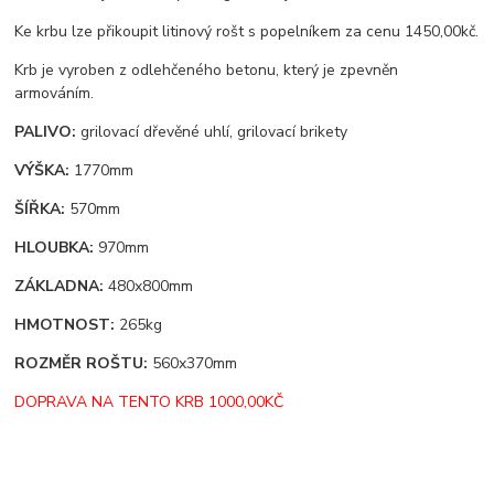
Ke krbu lze přikoupit litinový rošt s popelníkem za cenu 1450,00kč.
Krb je vyroben z odlehčeného betonu, který je zpevněn
armováním.
PALIVO:
grilovací dřevěné uhlí, grilovací brikety
VÝŠKA:
1770mm
ŠÍŘKA:
570mm
HLOUBKA:
970mm
ZÁKLADNA:
480x800mm
HMOTNOST:
265kg
ROZMĚR ROŠTU:
560x370mm
DOPRAVA NA TENTO KRB 1000,00KČ