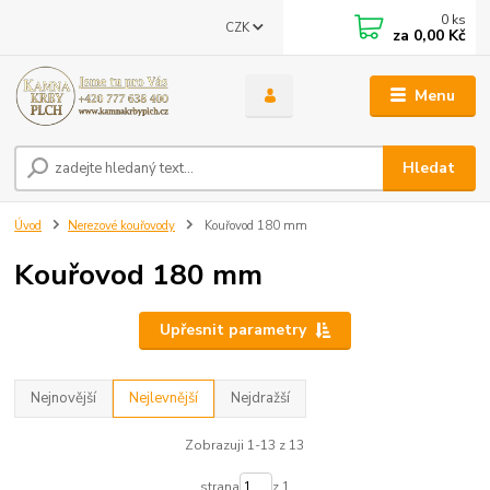
0
ks
CZK
za
0,00 Kč
Menu
Hledat
Úvod
Nerezové kouřovody
Kouřovod 180 mm
Kouřovod 180 mm
Upřesnit parametry
Nejnovější
Nejlevnější
Nejdražší
Zobrazuji 1-13 z 13
strana
z 1