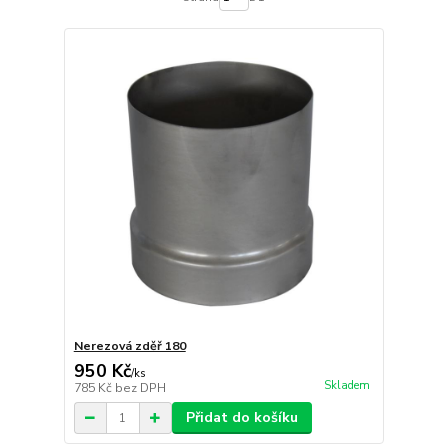
Nerezová zděř 180
950 Kč
/
ks
Skladem
785 Kč
bez DPH
Přidat do košíku