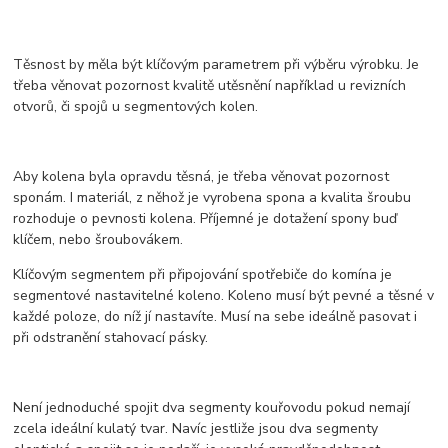
Těsnost by měla být klíčovým parametrem při výběru výrobku. Je
třeba věnovat pozornost kvalitě utěsnění například u revizních
otvorů, či spojů u segmentových kolen.
Aby kolena byla opravdu těsná, je třeba věnovat pozornost
sponám. I materiál, z něhož je vyrobena spona a kvalita šroubu
rozhoduje o pevnosti kolena. Příjemné je dotažení spony buď
klíčem, nebo šroubovákem.
Klíčovým segmentem při připojování spotřebiče do komína je
segmentové nastavitelné koleno. Koleno musí být pevné a těsné v
každé poloze, do níž jí nastavíte. Musí na sebe ideálně pasovat i
při odstranění stahovací pásky.
Není jednoduché spojit dva segmenty kouřovodu pokud nemají
zcela ideální kulatý tvar. Navíc jestliže jsou dva segmenty