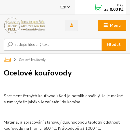
0
ks
CZK
za
0,00 Kč
Menu
Hledat
Úvod
Ocelové kouřovody
Ocelové kouřovody
Sortiment černých kouřovodů Karl je natolik obsáhlý, že je možné
s ním vyřešit jakékoliv zaústění do komína.
Materiál a zpracování stanovují dlouhodobou teplotní odolnost
kouřovodů na hranici 650 °C. Krátkodobě až 1000 °C.