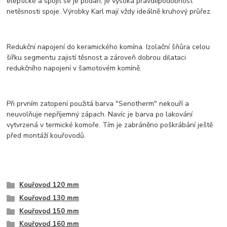
eleptické a spojit se je podaří, je vysoká pravděpodobnost
netěsnosti spoje. Výrobky Karl mají vždy ideálně kruhový průřez.
Redukční napojení do keramického komína. Izolační šňůra celou
šířku segmentu zajistí těsnost a zároveň dobrou dilataci
redukčního napojení v šamotovém komíně.
Při prvním zatopení použitá barva "Senotherm" nekouří a
neuvolňuje nepříjemný zápach. Navíc je barva po lakování
vytvrzená v termické komoře. Tím je zabráněno poškrábání ještě
před montáží kouřovodů.
Kouřovod 120 mm
Kouřovod 130 mm
Kouřovod 150 mm
Kouřovod 160 mm