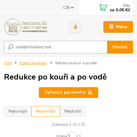
0
ks
CZK
za
0,00 Kč
Menu
Hledat
Úvod
Ocelové kouřovody
Redukce po kouři a po vodě
Redukce po kouři a po vodě
Upřesnit parametry
Nejnovější
Nejlevnější
Nejdražší
Zobrazuji 1-21 z 21
strana
z 1