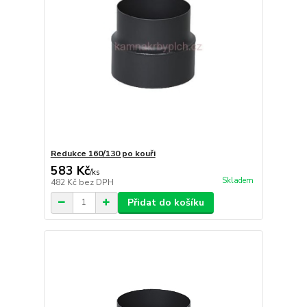
Redukce 160/130 po kouři
583 Kč
/
ks
Skladem
482 Kč
bez DPH
Přidat do košíku