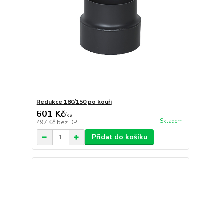
Redukce 180/150 po kouři
601 Kč
/
ks
Skladem
497 Kč
bez DPH
Přidat do košíku