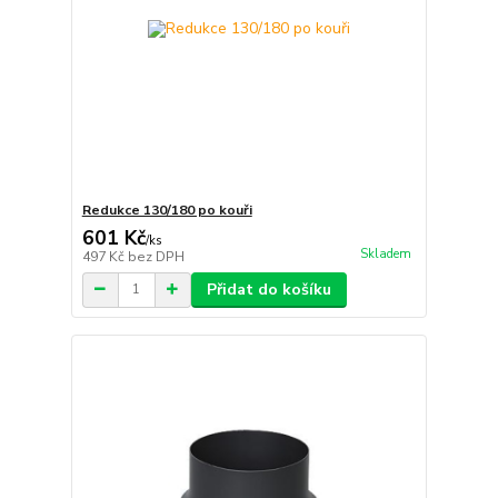
Redukce 130/180 po kouři
601 Kč
/
ks
Skladem
497 Kč
bez DPH
Přidat do košíku