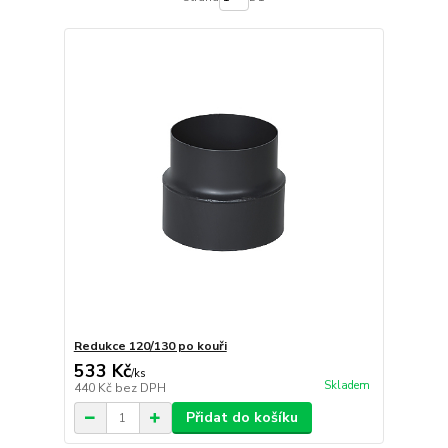
Redukce 120/130 po kouři
533 Kč
/
ks
Skladem
440 Kč
bez DPH
Přidat do košíku