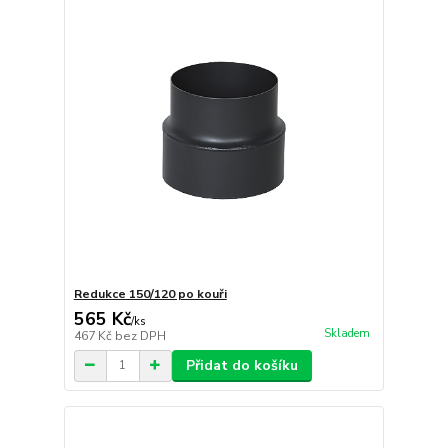
Redukce 150/120 po kouři
565 Kč
/
ks
Skladem
467 Kč
bez DPH
Přidat do košíku