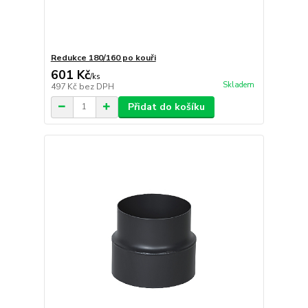
Redukce 180/160 po kouři
601 Kč
/
ks
Skladem
497 Kč
bez DPH
Přidat do košíku