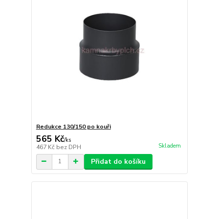
Redukce 130/150 po kouři
565 Kč
/
ks
Skladem
467 Kč
bez DPH
Přidat do košíku