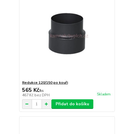
Redukce 120/150 po kouři
565 Kč
/
ks
Skladem
467 Kč
bez DPH
Přidat do košíku