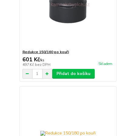
Redukce 150/160 po kouři
601 Kč
/
ks
Skladem
497 Kč
bez DPH
Přidat do košíku