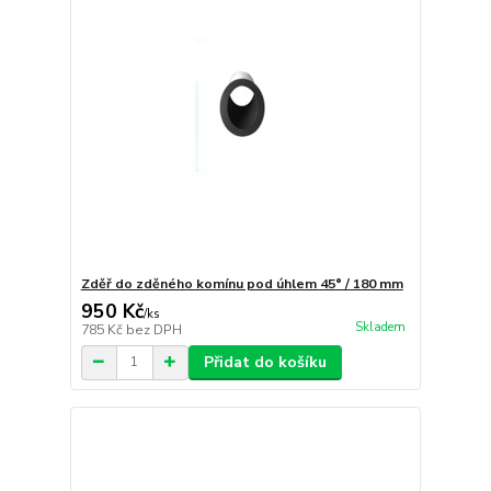
Zděř do zděného komínu pod úhlem 45° / 180 mm
950 Kč
/
ks
Skladem
785 Kč
bez DPH
Přidat do košíku