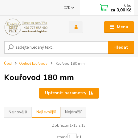
0
ks
CZK
za
0,00 Kč
Menu
Hledat
Úvod
Ocelové kouřovody
Kouřovod 180 mm
Kouřovod 180 mm
Upřesnit parametry
Nejnovější
Nejlevnější
Nejdražší
Zobrazuji 1-13 z 13
strana
z 1