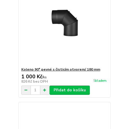
Koleno 90° pevné s čisticím otvorem/ 180 mm
1 000 Kč
/
ks
Skladem
826 Kč
bez DPH
Přidat do košíku