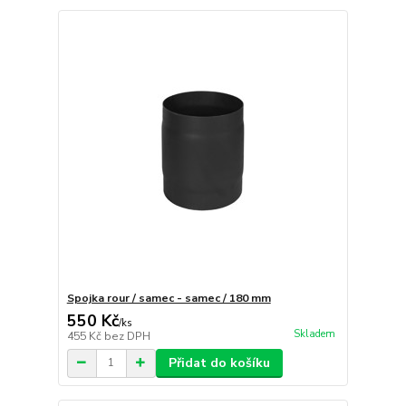
Spojka rour / samec - samec / 180 mm
550 Kč
/
ks
Skladem
455 Kč
bez DPH
Přidat do košíku