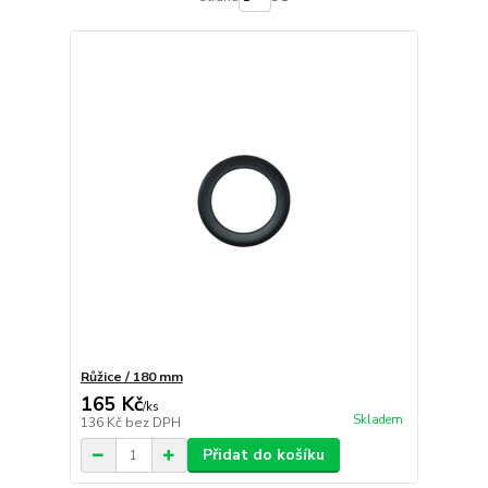
Růžice / 180 mm
165 Kč
/
ks
Skladem
136 Kč
bez DPH
Přidat do košíku