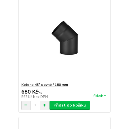
Koleno 45° pevné / 180 mm
680 Kč
/
ks
Skladem
562 Kč
bez DPH
Přidat do košíku