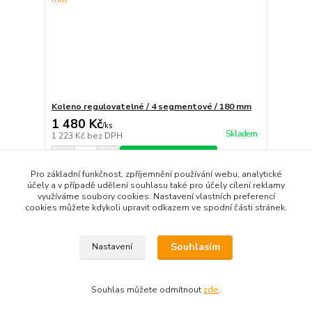
Koleno regulovatelné / 4 segmentové / 180 mm
1 480 Kč
/
ks
Skladem
1 223 Kč
bez DPH
Přidat do košíku
Pro základní funkčnost, zpříjemnění používání webu, analytické
účely a v případě udělení souhlasu také pro účely cílení reklamy
využíváme soubory cookies. Nastavení vlastních preferencí
strana
z 1
cookies můžete kdykoli upravit odkazem ve spodní části stránek.
Souhlasím
Nastavení
Souhlas můžete odmítnout
zde
.
Vytvořeno na
Eshop-rychle.cz