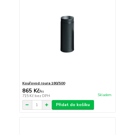
Kouřovod roura 180/500
865 Kč
/
ks
Skladem
715 Kč
bez DPH
Přidat do košíku