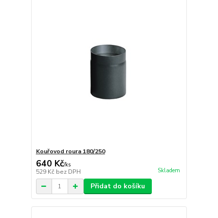
Kouřovod roura 180/250
640 Kč
/
ks
Skladem
529 Kč
bez DPH
Přidat do košíku