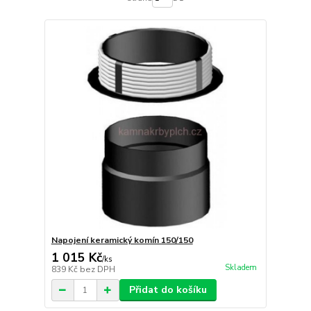
Napojení keramický komín 150/150
1 015 Kč
/
ks
Skladem
839 Kč
bez DPH
Přidat do košíku