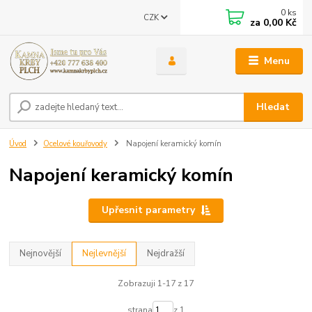
0
ks
CZK
za
0,00 Kč
Menu
Hledat
Úvod
Ocelové kouřovody
Napojení keramický komín
Napojení keramický komín
Upřesnit parametry
Nejnovější
Nejlevnější
Nejdražší
Zobrazuji 1-17 z 17
strana
z 1