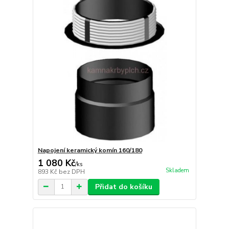
Napojení keramický komín 160/180
1 080 Kč
/
ks
Skladem
893 Kč
bez DPH
Přidat do košíku