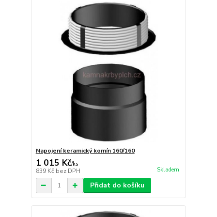
Napojení keramický komín 160/160
1 015 Kč
/
ks
Skladem
839 Kč
bez DPH
Přidat do košíku