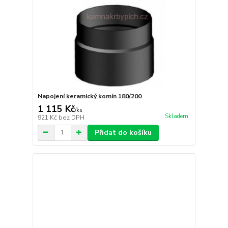
Napojení keramický komín 180/200
1 115 Kč
/
ks
Skladem
921 Kč
bez DPH
Přidat do košíku