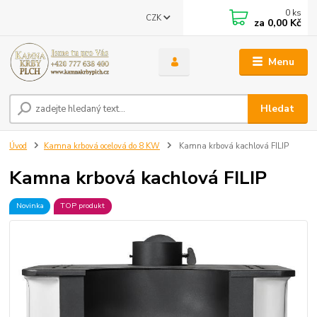
0
ks
CZK
za
0,00 Kč
Menu
Hledat
Úvod
Kamna krbová ocelová do 8 KW
Kamna krbová kachlová FILIP
Kamna krbová kachlová FILIP
Novinka
TOP produkt