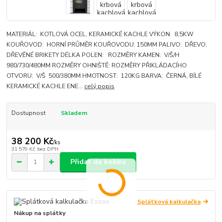
MATERIÁL: KOTLOVÁ OCEL, KERAMICKÉ KACHLE VÝKON: 8,5KW
KOUŘOVOD: HORNÍ PRŮMĚR KOUŘOVODU: 150MM PALIVO: DŘEVO,
DŘEVĚNÉ BRIKETY DÉLKA POLEN: ROZMĚRY KAMEN: V/Š/H
980/730/480MM ROZMĚRY OHNIŠTĚ: ROZMĚRY PŘIKLÁDACÍHO
OTVORU: V/Š 500/380MM HMOTNOST: 120KG BARVA: ČERNÁ, BÍLÉ
KERAMICKÉ KACHLE ENE...
celý popis
Dostupnost
Skladem
38 200 Kč
/
ks
31 570 Kč
bez DPH
Přidat do košíku
Splátková kalkulačka
Nákup na splátky