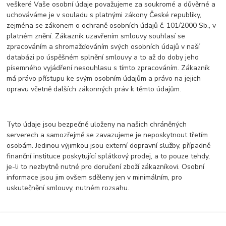
veškeré Vaše osobní údaje považujeme za soukromé a důvěrné a
uchováváme je v souladu s platnými zákony České republiky,
zejména se zákonem o ochraně osobních údajů č. 101/2000 Sb., v
platném znění. Zákazník uzavřením smlouvy souhlasí se
zpracováním a shromažďováním svých osobních údajů v naší
databázi po úspěšném splnění smlouvy a to až do doby jeho
písemného vyjádření nesouhlasu s tímto zpracováním. Zákazník
má právo přístupu ke svým osobním údajům a právo na jejich
opravu včetně dalších zákonných práv k těmto údajům.
Tyto údaje jsou bezpečně uloženy na našich chráněných
serverech a samozřejmě se zavazujeme je neposkytnout třetím
osobám. Jedinou výjimkou jsou externí dopravní služby, případně
finanční instituce poskytující splátkový prodej, a to pouze tehdy,
je-li to nezbytně nutné pro doručení zboží zákazníkovi. Osobní
informace jsou jim ovšem sděleny jen v minimálním, pro
uskutečnění smlouvy, nutném rozsahu.
KAMNA KRBY PLCH