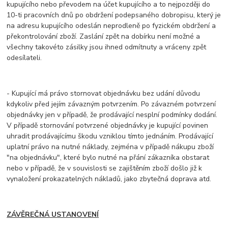
kupujícího nebo převodem na účet kupujícího a to nejpozději do
10-ti pracovních dnů po obdržení podepsaného dobropisu, který je
na adresu kupujícího odeslán neprodleně po fyzickém obdržení a
překontrolování zboží. Zaslání zpět na dobírku není možné a
všechny takovéto zásilky jsou ihned odmítnuty a vráceny zpět
odesílateli.
- Kupující má právo stornovat objednávku bez udání důvodu
kdykoliv před jejím závazným potvrzením. Po závazném potvrzení
objednávky jen v případě, že prodávající nesplní podmínky dodání.
V případě stornování potvrzené objednávky je kupující povinen
uhradit prodávajícímu škodu vzniklou tímto jednáním. Prodávající
uplatní právo na nutné náklady, zejména v případě nákupu zboží
"na objednávku", které bylo nutné na přání zákazníka obstarat
nebo v případě, že v souvislosti se zajištěním zboží došlo již k
vynaložení prokazatelných nákladů, jako zbytečná doprava atd.
ZÁVĚREČNÁ USTANOVENÍ