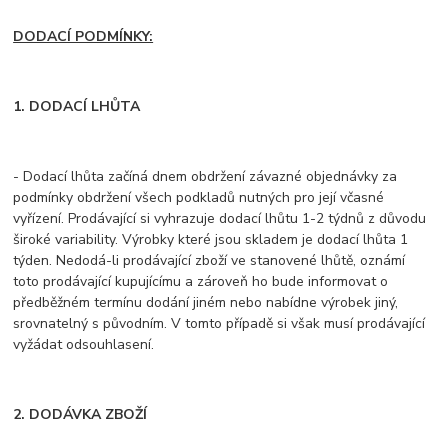
DODACÍ PODMÍNKY:
1. DODACÍ LHŮTA
- Dodací lhůta začíná dnem obdržení závazné objednávky za
podmínky obdržení všech podkladů nutných pro její včasné
vyřízení. Prodávající si vyhrazuje dodací lhůtu 1-2 týdnů z důvodu
široké variability. Výrobky které jsou skladem je dodací lhůta 1
týden. Nedodá-li prodávající zboží ve stanovené lhůtě, oznámí
toto prodávající kupujícímu a zároveň ho bude informovat o
předběžném termínu dodání jiném nebo nabídne výrobek jiný,
srovnatelný s původním. V tomto případě si však musí prodávající
vyžádat odsouhlasení.
2. DODÁVKA ZBOŽÍ