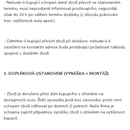
- Nebude-li kupující schopen dané zboží převzít ve stanoveném
termínu, musí neprodleně informovat prodávajícího, nejpozději
však do 24 h po sdělení termínu dodávky (z důvodu plánování
tras, vytíženosti auta apod.).
- Odmítne-li kupující převzít zboží při dodávce, nebude-li k
zastižení na kontaktní adrese bude prodávající požadovat náklady
spojené s dodáním zboží.
3. DOPLŇKOVÁ USTANOVENÍ (VYNÁŠKA + MONTÁŽ)
- Zboží je doručeno před dům kupujícího s ohledem na
dostupnosti vozu. Řidič zpravidla jezdí bez závozníka, proto není
schopen zboží stěhovat po domech či patrech. Naše firma je
schopna zajistit připadnou vynášku zboží s ohledem na vytíženost
kapacit.