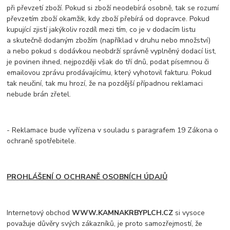
při převzetí zboží. Pokud si zboží neodebírá osobně, tak se rozumí
převzetím zboží okamžik, kdy zboží přebírá od dopravce. Pokud
kupující zjistí jakýkoliv rozdíl mezi tím, co je v dodacím listu
a skutečně dodaným zbožím (například v druhu nebo množství)
a nebo pokud s dodávkou neobdrží správně vyplněný dodací list,
je povinen ihned, nejpozději však do tří dnů, podat písemnou či
emailovou zprávu prodávajícímu, který vyhotovil fakturu. Pokud
tak neučiní, tak mu hrozí, že na pozdější případnou reklamaci
nebude brán zřetel.
- Reklamace bude vyřízena v souladu s paragrafem 19 Zákona o
ochraně spotřebitele.
PROHLÁŠENÍ O OCHRANĚ OSOBNÍCH ÚDAJŮ
Internetový obchod
WWW.KAMNAKRBYPLCH.CZ
si vysoce
považuje důvěry svých zákazníků, je proto samozřejmostí, že