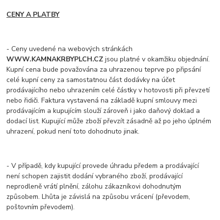
CENY A PLATBY
- Ceny uvedené na webových stránkách
WWW.KAMNAKRBYPLCH.CZ
jsou platné v okamžiku objednání.
Kupní cena bude považována za uhrazenou teprve po připsání
celé kupní ceny za samostatnou část dodávky na účet
prodávajícího nebo uhrazením celé částky v hotovosti při převzetí
nebo řidiči. Faktura vystavená na základě kupní smlouvy mezi
prodávajícím a kupujícím slouží zároveň i jako daňový doklad a
dodací list. Kupující může zboží převzít zásadně až po jeho úplném
uhrazení, pokud není toto dohodnuto jinak.
- V případě, kdy kupující provede úhradu předem a prodávající
není schopen zajistit dodání vybraného zboží, prodávající
neprodleně vrátí plnění, zálohu zákazníkovi dohodnutým
způsobem. Lhůta je závislá na způsobu vrácení (převodem,
poštovním převodem).