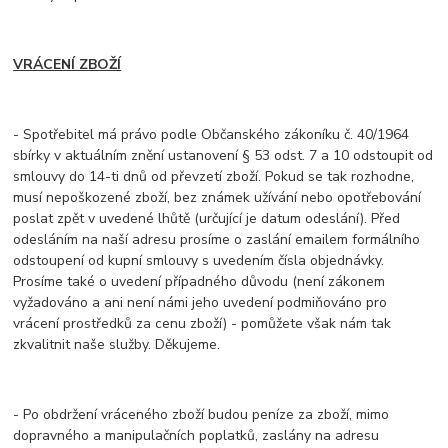
VRÁCENÍ ZBOŽÍ
- Spotřebitel má právo podle Občanského zákoníku č. 40/1964
sbírky v aktuálním znění ustanovení § 53 odst. 7 a 10 odstoupit od
smlouvy do 14-ti dnů od převzetí zboží. Pokud se tak rozhodne,
musí nepoškozené zboží, bez známek užívání nebo opotřebování
poslat zpět v uvedené lhůtě (určující je datum odeslání). Před
odesláním na naší adresu prosíme o zaslání emailem formálního
odstoupení od kupní smlouvy s uvedením čísla objednávky.
Prosíme také o uvedení případného důvodu (není zákonem
vyžadováno a ani není námi jeho uvedení podmiňováno pro
vrácení prostředků za cenu zboží) - pomůžete však nám tak
zkvalitnit naše služby. Děkujeme.
- Po obdržení vráceného zboží budou peníze za zboží, mimo
dopravného a manipulačních poplatků, zaslány na adresu