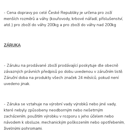
- Cena dopravy po celé České Republiky je určena pro zoží
menších rozměrů a váhy (kouřovody, krbové nářadí, příslušenství,
atd..) pro zboží do váhy 200kg a pro zboží do váhy nad 200kg
ZÁRUKA
- Záruku na prodávané zboží prodávající poskytuje dle obecně
závazných právních předpisů po dobu uvedenou v záručním listě.
Záruční doba na produkty všech značek 24 měsíců, pokud není
uvedeno jinak.
- Záruka se vztahuje na výrobní vady výrobků nebo jiné vady,
které nebyly způsobeny neodborným nebo nešetrným
zacházením, použitím výrobku v rozporu s jeho účelem nebo
návodem k obsluze, mechanickým poškozením nebo opotřebením,
živelnými pohromami.