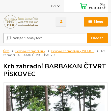
0
ks
CZK
za
0,00 Kč
Menu
Hledat
Úvod
Betonové zahradní grily
Betonové zahradní grily WEKTOR
Krb
zahradní BARBAKAN ČTVRT PÍSKOVEC
Krb zahradní BARBAKAN ČTVRT
PÍSKOVEC