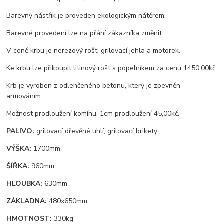
Barevný nástřik je proveden ekologickým nátěrem.
Barevné provedení lze na přání zákazníka změnit.
V ceně krbu je nerezový rošt, grilovací jehla a motorek.
Ke krbu lze přikoupit litinový rošt s popelníkem za cenu 1450,00kč.
Krb je vyroben z odlehčeného betonu, který je zpevněn
armováním.
Možnost prodloužení komínu. 1cm prodloužení 45,00kč.
PALIVO:
grilovací dřevěné uhlí, grilovací brikety
VÝŠKA:
1700mm
ŠÍŘKA:
960mm
HLOUBKA:
630mm
ZÁKLADNA:
480x650mm
HMOTNOST:
330kg