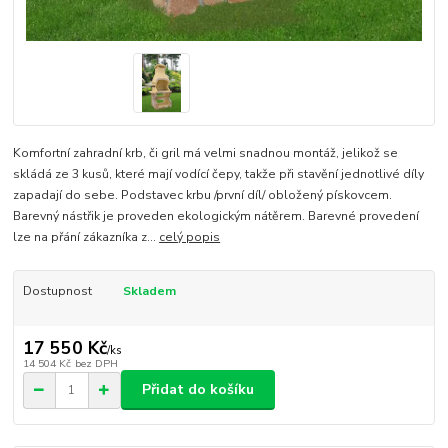
Komfortní zahradní krb, či gril má velmi snadnou montáž, jelikož se
skládá ze 3 kusů, které mají vodící čepy, takže při stavění jednotlivé díly
zapadají do sebe. Podstavec krbu /první díl/ obložený pískovcem.
Barevný nástřik je proveden ekologickým nátěrem. Barevné provedení
lze na přání zákazníka z...
celý popis
Dostupnost
Skladem
17 550 Kč
/
ks
14 504 Kč
bez DPH
Přidat do košíku