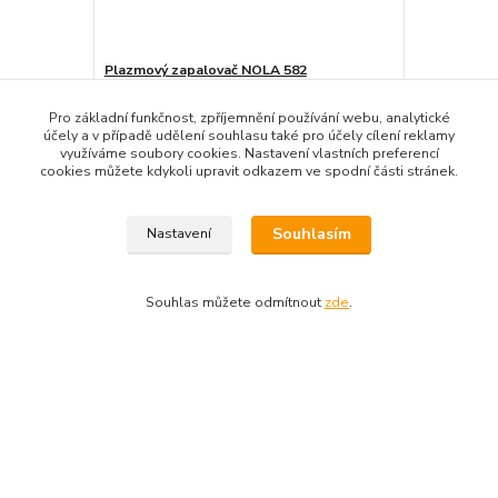
Plazmový zapalovač NOLA 582
Litinový ro
295 Kč
1 450 Kč
/
ks
Skladem
244 Kč
bez DPH
1 198 Kč
bez
Pro základní funkčnost, zpříjemnění používání webu, analytické
účely a v případě udělení souhlasu také pro účely cílení reklamy
Přidat do košíku
využíváme soubory cookies. Nastavení vlastních preferencí
cookies můžete kdykoli upravit odkazem ve spodní části stránek.
Souhlasím
Nastavení
Zboží zařazeno v kategoriích
Souhlas můžete odmítnout
zde
.
Betonové zahradní grily
Betonové zahradní grily WEKTOR
Vytvořeno na
Eshop-rychle.cz